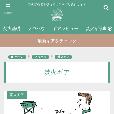
焚火初心者を焚火沼に引きずり込むサイト
MENU
焚火基礎
ノウハウ
ギアレビュー
焚火沼診断
最新ギアをチェック
ホーム
ノウハウ
焚火ギア
焚火ギア
焚火ギア